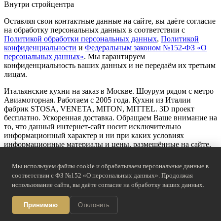
Внутри стройцентра
Оставляя свои контактные данные на сайте, вы даёте согласие
на обработку персональных данных в соответствии с
Политикой обработки персональных данных
,
Политикой
конфиденциальности
и
Федеральным законом №152-ФЗ «О
персональных данных»
. Мы гарантируем
конфиденциальность ваших данных и не передаём их третьим
лицам.
Итальянские кухни на заказ в Москве. Шоурум рядом с метро
Авиамоторная. Работаем с 2005 года. Кухни из Италии
фабрик STOSA, VENETA, MITON, MITTEL. 3D проект
бесплатно. Ускоренная доставка. Обращаем Ваше внимание на
то, что данный интернет-сайт носит исключительно
информационный характер и ни при каких условиях
информационные материалы и цены, размещённые на сайте,
не являются публичной офертой, определяемой положениями
Статьи 437 Гражданского кодекса РФ.
Мы используем файлы cookie и обрабатываем персональные данные в
соответствии с ФЗ №152 «О персональных данных». Продолжая
© 2026 STOSASTUDIO. Все права защищены. ООО
использование сайта, вы даёте согласие на обработку ваших данных.
«АЛИАНТ», ИНН 9722057186
Все бренды
Договор
Обработка персональных данных
Принимаю
Отклонить
Политика конфиденциальности
О компании