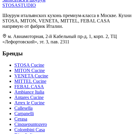
STOSA
STUDIO
Шоурум итальянских кухонь премиум-класса в Москве. Кухни
STOSA, MITON, VENETA, MITTEL, FEBAL CASA
напрямую от фабрик Италии.
м. Авиамоторная, 2-й Кабельный пр-д, 1, корп. 2, ТЦ
«Лефортовский», эт. 3, пав. 2311
Бренды
STOSA Cucine
MITON Cucine
VENETA Cucine
MITTEL Cucine
FEBAL CASA
Ambiance Italia
Antares Cucine
Arrex le Cucine
Callesella
Carpanelli
Cerasa
Cinquepuntozero
Colombini Casa