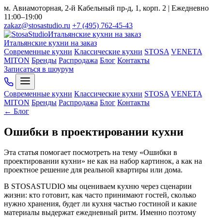
м. Авиамоторная, 2-й Кабельный пр-д, 1, корп. 2 | Ежедневно
11:00–19:00
zakaz@stosastudio.ru
+7 (495) 762-45-43
Итальянские кухни на заказ
Итальянские кухни на заказ
Современные кухни
Классические кухни
STOSA
VENETA
MITON
Бренды
Распродажа
Блог
Контакты
Записаться в шоурум
Современные кухни
Классические кухни
STOSA
VENETA
MITON
Бренды
Распродажа
Блог
Контакты
← Блог
Ошибки в проектировании кухни
Эта статья помогает посмотреть на тему «Ошибки в
проектировании кухни» не как на набор картинок, а как на
проектное решение для реальной квартиры или дома.
В STOSASTUDIO мы оцениваем кухню через сценарии
жизни: кто готовит, как часто принимают гостей, сколько
нужно хранения, будет ли кухня частью гостиной и какие
материалы выдержат ежедневный ритм. Именно поэтому