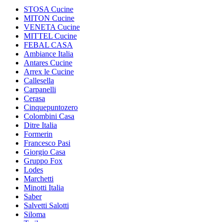
STOSA Cucine
MITON Cucine
VENETA Cucine
MITTEL Cucine
FEBAL CASA
Ambiance Italia
Antares Cucine
Arrex le Cucine
Callesella
Carpanelli
Cerasa
Cinquepuntozero
Colombini Casa
Ditre Italia
Formerin
Francesco Pasi
Giorgio Casa
Gruppo Fox
Lodes
Marchetti
Minotti Italia
Saber
Salvetti Salotti
Siloma