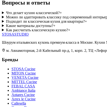
Вопросы и ответы
Что делает кухню классической?
+
Можно ли адаптировать классику под современный интерье
Подходит ли классическая кухня для квартиры?
+
Какие материалы доступны?
+
Как рассчитать классическую кухню?
+
STOSA
STUDIO
Шоурум итальянских кухонь премиум-класса в Москве. Кух
м. Авиамоторная, 2-й Кабельный пр-д, 1, корп. 2, ТЦ «Лефорт
Бренды
STOSA Cucine
MITON Cucine
VENETA Cucine
MITTEL Cucine
FEBAL CASA
Ambiance Italia
Antares Cucine
Arrex le Cucine
Callesella