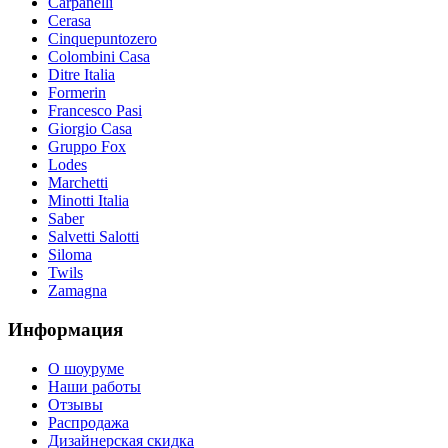
Carpanelli
Cerasa
Cinquepuntozero
Colombini Casa
Ditre Italia
Formerin
Francesco Pasi
Giorgio Casa
Gruppo Fox
Lodes
Marchetti
Minotti Italia
Saber
Salvetti Salotti
Siloma
Twils
Zamagna
Информация
О шоуруме
Наши работы
Отзывы
Распродажа
Дизайнерская скидка