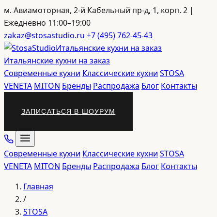
м. Авиамоторная, 2-й Кабельный пр-д, 1, корп. 2 |
Ежедневно 11:00–19:00
zakaz@stosastudio.ru
+7 (495) 762-45-43
Итальянские кухни на заказ
Итальянские кухни на заказ
Современные кухни
Классические кухни
STOSA
VENETA
MITON
Бренды
Распродажа
Блог
Контакты
ЗАПИСАТЬСЯ В ШОУРУМ
Современные кухни
Классические кухни
STOSA
VENETA
MITON
Бренды
Распродажа
Блог
Контакты
Главная
/
STOSA